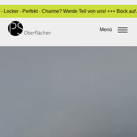
r - Perfekt - Charme? Werde Teil von uns! +++ Bock auf Ausbil
Menü