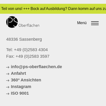
e Teil von uns! +++ Bock auf Ausbildung? Dann komm auf uns zu
KONTAKT
Menü
P.S. Oberflächen GmbH
Schloßstrasse 1
48336 Sassenberg
Tel:
+49 (0)2583 4304
Fax: +49 (0)2583 3597
info@ps-oberflaechen.de
Anfahrt
360° Ansichten
Instagram
ISO 9001