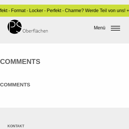
ekt - Format - Locker - Perfekt - Charme? Werde Teil von uns!
BERROCAL, MIGUEL
Menü
By
Sara Dari
•
16. August 2023
COMMENTS
COMMENTS
KONTAKT