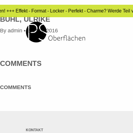
! +++ Effekt - Format - Locker - Perfekt - Charme? Werde Teil 
BUHL, ULRIKE
By
admin
•
23. Mai 2016
COMMENTS
COMMENTS
KONTAKT