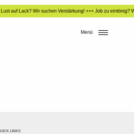
ust auf Lack? Wir suchen Verstärkung! +++ Job zu eintönig? Wi
Menü
UICK LINKS