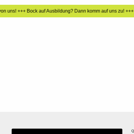
von uns! +++ Bock auf Ausbildung? Dann komm auf uns zu! +++ L
Q