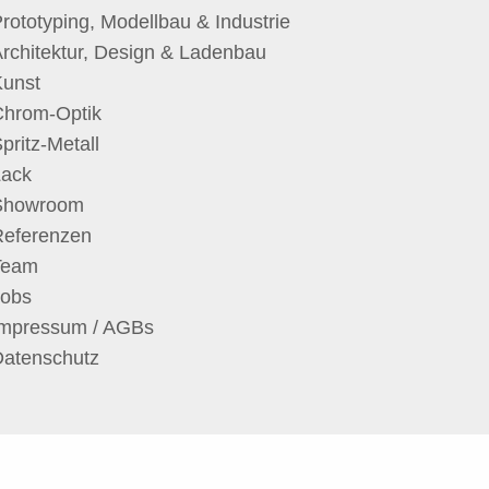
rototyping, Modellbau & Industrie
rchitektur, Design & Ladenbau
Kunst
Chrom-Optik
pritz-Metall
Lack
Showroom
Referenzen
Team
Jobs
Impressum / AGBs
Datenschutz