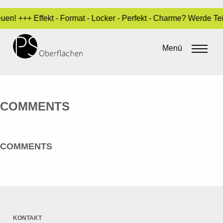
uen! +++ Effekt - Format - Locker - Perfekt - Charme? Werde T
GRITTNER TEAM GMBH & CO. KG
Menü
By
Sara Dari
•
28. April 2020
COMMENTS
COMMENTS
KONTAKT