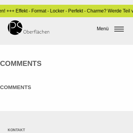
! +++ Effekt - Format - Locker - Perfekt - Charme? Werde Teil
MARKTUNDDESIGN
Menü
By
admin
•
20. Mai 2016
COMMENTS
COMMENTS
KONTAKT