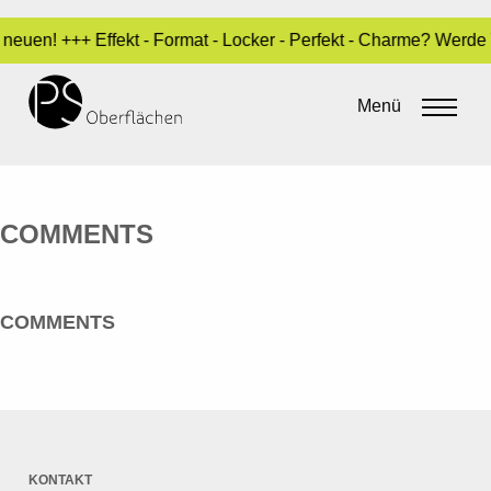
neuen! +++ Effekt - Format - Locker - Perfekt - Charme? Werde
PARAGON AG
Menü
By
admin
•
20. Mai 2016
COMMENTS
COMMENTS
KONTAKT