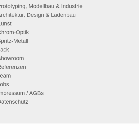
rototyping, Modellbau & Industrie
rchitektur, Design & Ladenbau
Kunst
Chrom-Optik
pritz-Metall
Lack
Showroom
Referenzen
Team
Jobs
Impressum / AGBs
Datenschutz