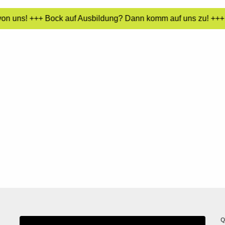
von uns! +++ Bock auf Ausbildung? Dann komm auf uns zu! +++ L
Q