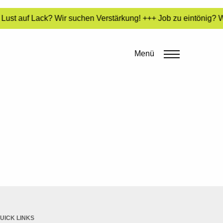
ust auf Lack? Wir suchen Verstärkung! +++ Job zu eintönig? Wi
Menü
UICK LINKS