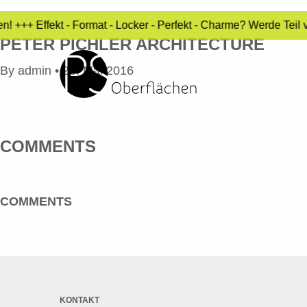
! +++ Effekt - Format - Locker - Perfekt - Charme? Werde Teil 
PETER PICHLER ARCHITECTURE
By
admin
•
20. Mai 2016
COMMENTS
COMMENTS
KONTAKT