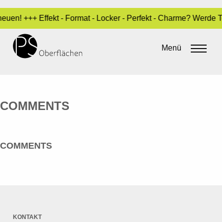
euen! +++ Effekt - Format - Locker - Perfekt - Charme? Werde 
REAL INNENAUSBAU AG
Menü
By
admin
•
23. Mai 2016
COMMENTS
COMMENTS
KONTAKT