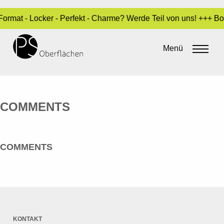
 Format - Locker - Perfekt - Charme? Werde Teil von uns! +++ 
SCHLAGHECK DESIGN GMBH
Menü
By
admin
•
20. Mai 2016
COMMENTS
COMMENTS
KONTAKT