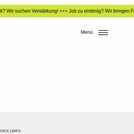
? Wir suchen Verstärkung! +++ Job zu eintönig? Wir bringen Fa
Menü
UICK LINKS