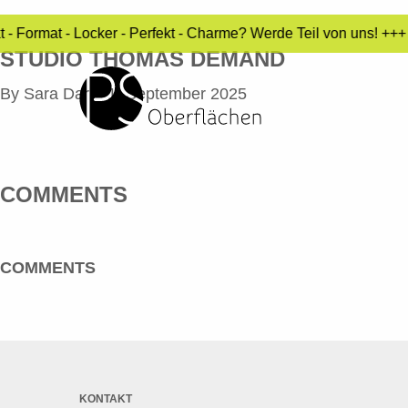
 - Format - Locker - Perfekt - Charme? Werde Teil von uns! +++
STUDIO THOMAS DEMAND
By
Sara Dari
•
1. September 2025
COMMENTS
COMMENTS
KONTAKT