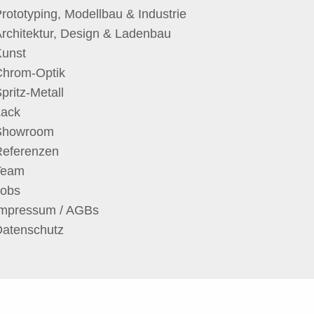
rototyping, Modellbau & Industrie
rchitektur, Design & Ladenbau
Kunst
Chrom-Optik
pritz-Metall
Lack
Showroom
Referenzen
Team
Jobs
Impressum / AGBs
Datenschutz