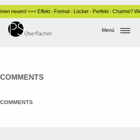
inen neuen! +++ Effekt - Format - Locker - Perfekt - Charme? 
TESTA MOTARI ® DESIGN
MANUFAKTUR
Menü
By
admin
•
20. Mai 2016
COMMENTS
COMMENTS