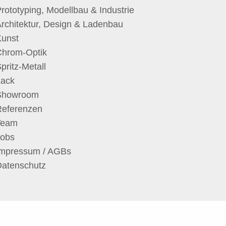
rototyping, Modellbau & Industrie
rchitektur, Design & Ladenbau
Kunst
Chrom-Optik
pritz-Metall
Lack
Showroom
Referenzen
Team
Jobs
Impressum / AGBs
Datenschutz