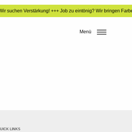
ir suchen Verstärkung! +++ Job zu eintönig? Wir bringen Farbe
Menü
UICK LINKS