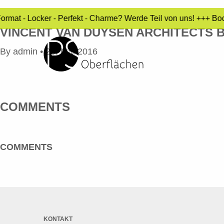
ormat - Locker - Perfekt - Charme? Werde Teil von uns! +++ Bo
VINCENT VAN DUYSEN ARCHITECTS 
By
admin
•
20. Mai 2016
COMMENTS
COMMENTS
KONTAKT