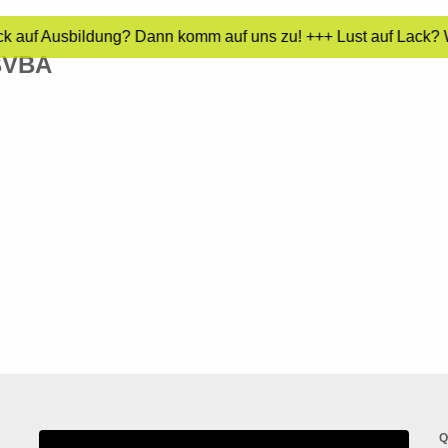
ck auf Ausbildung? Dann komm auf uns zu! +++ Lust auf Lack? W
BVBA
Q