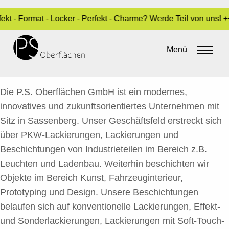
kt - Format - Locker - Perfekt - Charme? Werde Teil von uns! 
AUSBILDUNG ZUM
FAHRZEUGLACKIERER (M/W/D)
Menü
By
Sara Dari
•
27. März 2025
Die P.S. Oberflächen GmbH ist ein modernes,
innovatives und zukunftsorientiertes Unternehmen mit
Sitz in Sassenberg. Unser Geschäftsfeld erstreckt sich
über PKW-Lackierungen, Lackierungen und
Beschichtungen von Industrieteilen im Bereich z.B.
Leuchten und Ladenbau. Weiterhin beschichten wir
Objekte im Bereich Kunst, Fahrzeuginterieur,
Prototyping und Design. Unsere Beschichtungen
belaufen sich auf konventionelle Lackierungen, Effekt-
und Sonderlackierungen, Lackierungen mit Soft-Touch-