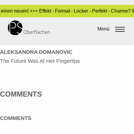
einen neuen! +++ Effekt - Format - Locker - Perfekt - Charme?
DOMANOVIC, ALEKSANDRA – THE
FUTURE WAS AT HER FINGERTIPS 5
Menü
By
admin
•
20. Mai 2016
ALEKSANDRA DOMANOVIC
The Future Was At Her Fingertips
COMMENTS
COMMENTS