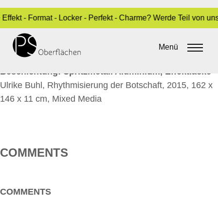
Effekt - Format - Locker - Perfekt - Charme? Werde Teil von u
RHYTHMISIERUNG DER BOTSCHAFT
Menü
By
admin
•
10. Juni 2016
Beschichtung: Spritzmetall Aluminium, Effektlacke
Ulrike Buhl, Rhythmisierung der Botschaft, 2015, 162 x
146 x 11 cm, Mixed Media
COMMENTS
COMMENTS