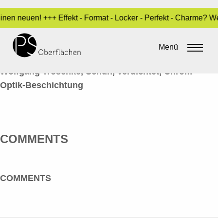
inen neuen! +++ Effekt - Format - Locker - Perfekt - Charme? 
CHROM-OPTIK 32_TROSCHKE
Menü
By
admin
•
14. Juni 2016
Wolfgang Troschke, Schuh, verdichtet, Chrom-
Optik-Beschichtung
COMMENTS
COMMENTS