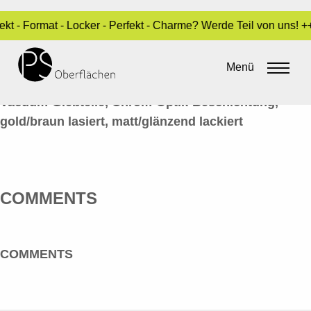
ekt - Format - Locker - Perfekt - Charme? Werde Teil von uns! 
CHROM-OPTIK 34_ÄPFEL
Menü
By
admin
•
14. Juni 2016
Vacuum-Gießteile, Chrom-Optik-Beschichtung,
gold/braun lasiert, matt/glänzend lackiert
COMMENTS
COMMENTS