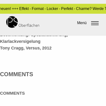
euen! +++ Effekt - Format - Locker - Perfekt - Charme? Werde 
VERSUS
Menü
By
Sara Dari
•
5. März 2020
Beschichtung: Speziallackierung,
Klarlackversigelung
Tony Cragg, Versus, 2012
COMMENTS
COMMENTS