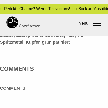
r - Perfekt - Charme? Werde Teil von uns! +++ Bock auf Ausbil
METALL-OPTIK 16_DUETTO
Menü
By
admin
•
14. Juni 2016
Duetto, Lautsprecher Concerto, MDF, PS
Spritzmetall Kupfer, grün patiniert
COMMENTS
COMMENTS