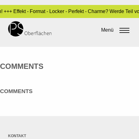
 +++ Effekt - Format - Locker - Perfekt - Charme? Werde Teil 
EDELSTAHL, FARBIG LASIERT
Menü
By
admin
•
7. März 2016
COMMENTS
COMMENTS
KONTAKT