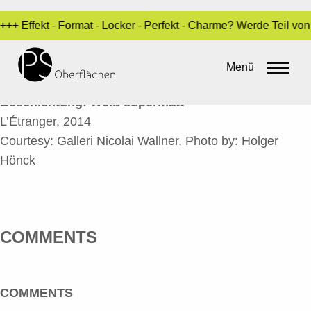
++ Effekt - Format - Locker - Perfekt - Charme? Werde Teil vo
L’ÉTRANGER B
Menü
By
admin
•
10. Juni 2016
Beschichtung: Weiß supermatt
L’Étranger, 2014
Courtesy: Galleri Nicolai Wallner, Photo by: Holger
Hönck
COMMENTS
COMMENTS