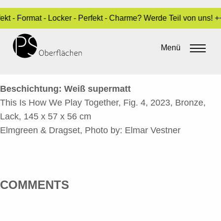
ekt - Format - Locker - Perfekt - Charme? Werde Teil von uns!
THIS IS HOW WE PLAY TOGETHER,
FIG. 4-2
Menü
By
Sara Dari
•
12. Dezember 2023
Beschichtung: Weiß supermatt
This Is How We Play Together, Fig. 4, 2023, Bronze,
Lack, 145 x 57 x 56 cm
Elmgreen & Dragset, Photo by: Elmar Vestner
COMMENTS