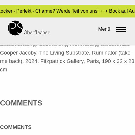
 Locker - Perfekt - Charme? Werde Teil von uns! +++ Bock auf A
THE LIVING SUBSTRATE 9
Menü
By
Sara Dari
•
24. Oktober 2024
Beschichtung: Lackierung mehrfarbig, seidenmatt
Cooper Jacoby, The Living Substrate, Ruminator (take
me back), 2024, Fitzpatrick Gallery, Paris, 190 x 32 x 23
cm
COMMENTS
COMMENTS