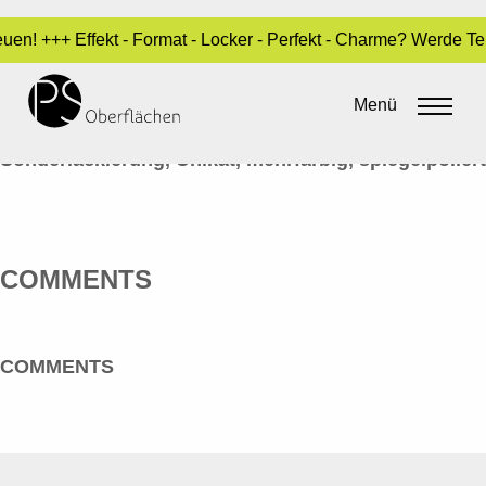
uen! +++ Effekt - Format - Locker - Perfekt - Charme? Werde T
LACK / SPECIALS 21_ITALO HELM
Menü
By
admin
•
14. Juni 2016
Sonderlackierung, Unikat, mehrfarbig, spiegelpoliert
COMMENTS
COMMENTS