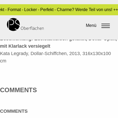
kt - Format - Locker - Perfekt - Charme? Werde Teil von uns! 
SCHIFFCHEN 2
Menü
By
Sara Dari
•
5. Juni 2020
Beschichtung: Edelstahlblech gefaltet, Dollar-Optik,
mit Klarlack versiegelt
Kata Legrady, Dollar-Schiffchen, 2013, 316x130x100
cm
COMMENTS
COMMENTS