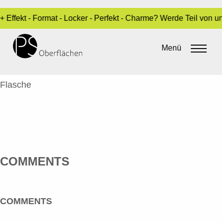
 Effekt - Format - Locker - Perfekt - Charme? Werde Teil von 
MBITI, KAVATA – FLASCHE
Menü
By
Sara Dari
•
1. Juli 2016
KAVATA MBITI
Flasche
COMMENTS
COMMENTS