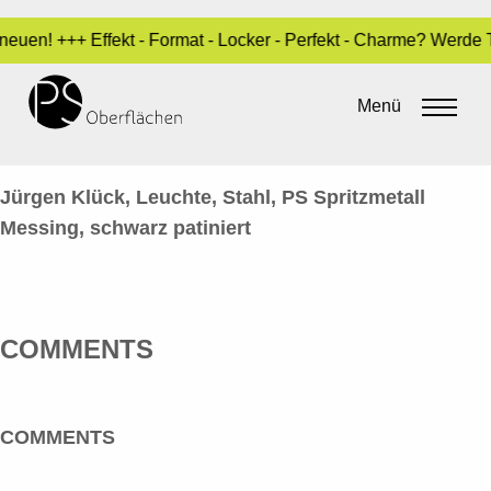
neuen! +++ Effekt - Format - Locker - Perfekt - Charme? Werde 
METALL-OPTIK 24_KLÜCK-MESSING-
SCHWARZ
Menü
By
admin
•
14. Juni 2016
Jürgen Klück, Leuchte, Stahl, PS Spritzmetall
Messing, schwarz patiniert
COMMENTS
COMMENTS