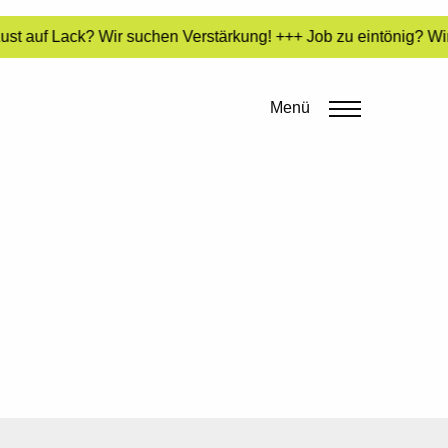
st auf Lack? Wir suchen Verstärkung! +++ Job zu eintönig? Wir
Menü