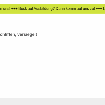
on uns! +++ Bock auf Ausbildung? Dann komm auf uns zu! +++ Lu
liffen, versiegelt