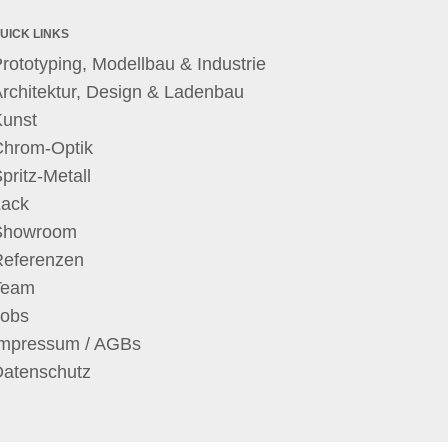
UICK LINKS
rototyping, Modellbau & Industrie
rchitektur, Design & Ladenbau
Kunst
Chrom-Optik
pritz-Metall
Lack
Showroom
Referenzen
Team
Jobs
Impressum / AGBs
Datenschutz