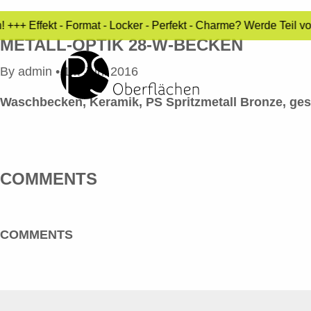
+++ Effekt - Format - Locker - Perfekt - Charme? Werde Teil v
METALL-OPTIK 28-W-BECKEN
By
admin
•
14. Juni 2016
Waschbecken, Keramik, PS Spritzmetall Bronze, gesch
COMMENTS
COMMENTS