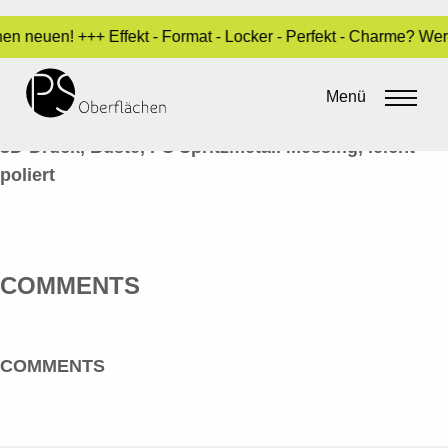
en neuen! +++ Effekt - Format - Locker - Perfekt - Charme? We
METALL-OPTIK 30_BÜSTE2
Menü
By
admin
•
14. Juni 2016
3D-Druck, Büste, PS Spritzmetall Messing, leicht
poliert
COMMENTS
COMMENTS