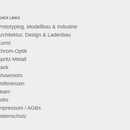
UICK LINKS
rototyping, Modellbau & Industrie
rchitektur, Design & Ladenbau
Kunst
Chrom-Optik
pritz-Metall
Lack
Showroom
Referenzen
Team
Jobs
Impressum / AGBs
Datenschutz