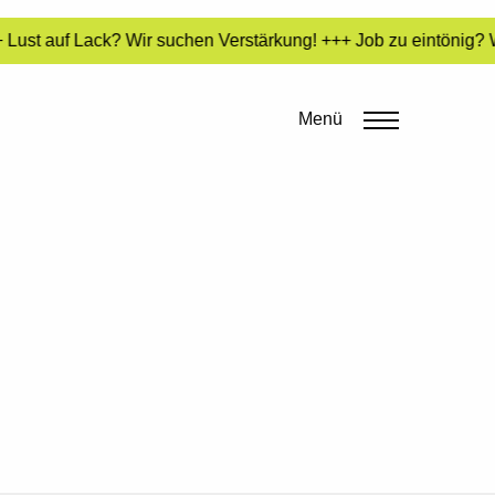
Lust auf Lack? Wir suchen Verstärkung! +++ Job zu eintönig? W
Menü