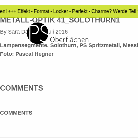
! +++ Effekt - Format - Locker - Perfekt - Charme? Werde Teil
METALL-OPTIK 41_SOLOTHURN1
By
Sara Dari
•
18. Juli 2016
Lampensegmente, Solothurn, PS Spritzmetall, Mess
Foto: Pascal Hegner
COMMENTS
COMMENTS