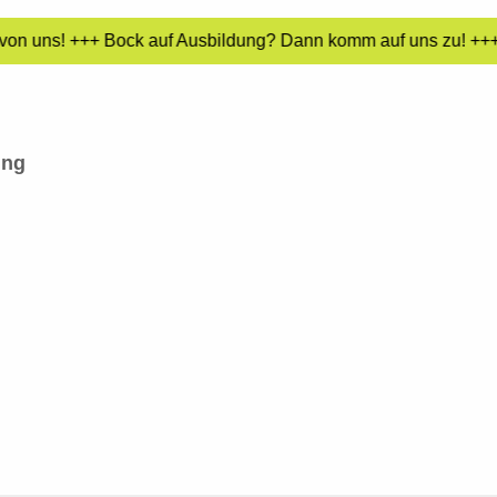
 von uns! +++ Bock auf Ausbildung? Dann komm auf uns zu! +++ 
ing