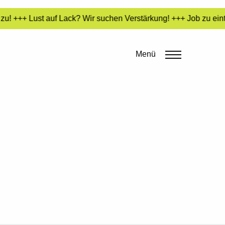
u! +++ Lust auf Lack? Wir suchen Verstärkung! +++ Job zu eint
Menü