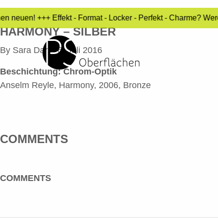
n neuen! +++ Effekt - Format - Locker - Perfekt - Charme? Wer
HARMONY – SILBER
By
Sara Dari
•
6. Juli 2016
Beschichtung: Chrom-Optik
Anselm Reyle, Harmony, 2006, Bronze
COMMENTS
COMMENTS