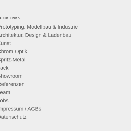
UICK LINKS
rototyping, Modellbau & Industrie
rchitektur, Design & Ladenbau
Kunst
Chrom-Optik
pritz-Metall
Lack
Showroom
Referenzen
Team
Jobs
Impressum / AGBs
Datenschutz