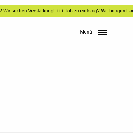
 Wir suchen Verstärkung! +++ Job zu eintönig? Wir bringen Far
Menü