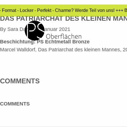
 Format - Locker - Perfekt - Charme? Werde Teil von uns! +++ 
DAS PATRIARCHAT DES KLEINEN MA
By
Sara Dari
•
27. Januar 2021
Beschichtung:
PS Echtmetall Bronze
Marcel Walldorf, Das Patriarchat des kleinen Mannes, 
COMMENTS
COMMENTS