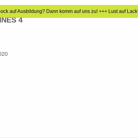
Bock auf Ausbildung? Dann komm auf uns zu! +++ Lust auf Lack?
NNES 4
2020