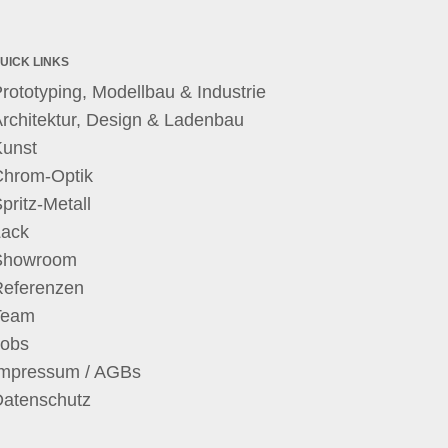
UICK LINKS
rototyping, Modellbau & Industrie
rchitektur, Design & Ladenbau
Kunst
Chrom-Optik
pritz-Metall
Lack
Showroom
Referenzen
Team
Jobs
Impressum / AGBs
Datenschutz