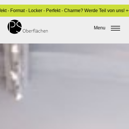
ormat - Locker - Perfekt - Charme? Werde Teil von uns! +++ Bo
Menu