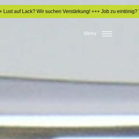
n Verstärkung! +++ Job zu eintönig? Wir bringen Farbe ins Leb
Menu