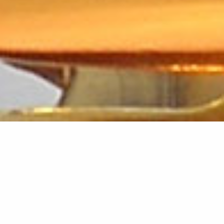
VATION:
RODUCT
 and model builders.