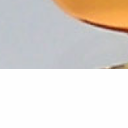
ES FOR SUCCESSFUL PRODUCT INNO
THE PROTOTYPE TO THE SERIAL P
iders in product development for R&D units, prototypers