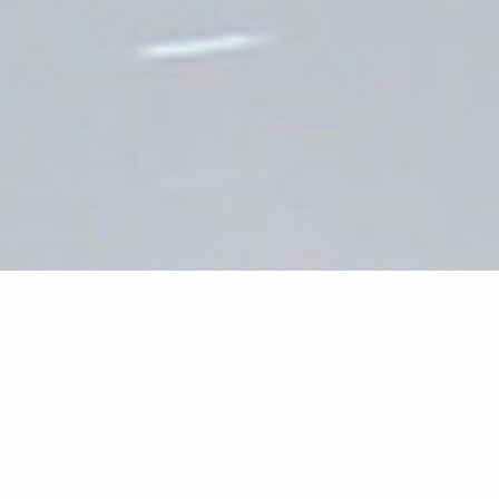
SURFAC
FROM 
We are service prov